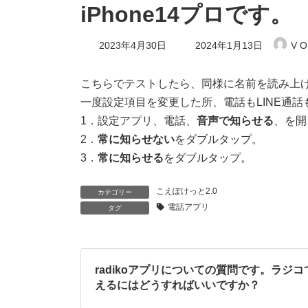
iPhone14プロです。
最
2023年4月30日
2024年1月13日
V O
終
更
新
こちらでテストしたら、同様に名前を読み上
日
一度設定項目を変更した所、電話もLINE通
時
:
1．設定アプリ、電話、
音声で知らせる
、を開
2．
常に知らせない
をダブルタップ。
3．
常に知らせる
をダブルタップ。
こえぽけっと2.0
カテゴリー
電話アプリ
タグ
radikoアプリについての質問です。ラジ
えるにはどうすればいいですか？