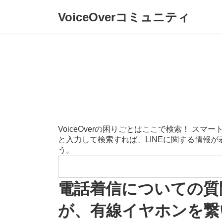
コ
ナ
VoiceOverコミュニティ
ン
ビ
テ
ゲ
ン
ー
ツ
シ
へ
ョ
ス
ン
キ
に
ッ
移
プ
動
VoiceOverの困りごとはここで検索！ 
と入力して検索すれば、LINEに関する情報
う。
検
索:
電話着信についての質
が、有線イヤホンを繋い