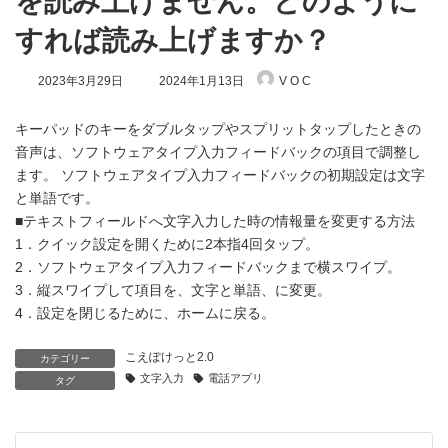
を読み上げません。どのように
すれば読み上げますか？
最
2023年3月29日
2024年1月13日
V O C
終
更
新
キーパッドのキーをダブルタップやスプリットタップしたときの
日
音声は、ソフトウェアタイプ入力フィードバックの項目で調整し
時
ます。 ソフトウェアタイプ入力フィードバックの初期設定は文字
:
と単語です。
■テキストフィールドへ文字入力した時の情報量を変更する方法
1．クイック設定を開くために2本指4回タップ。
2．ソフトウェアタイプ入力フィードバックまで横スワイプ。
3．縦スワイプして項目を、文字と単語、に変更。
4．設定を閉じるために、ホームに戻る。
こえぽけっと2.0
カテゴリー
文字入力
電話アプリ
タグ