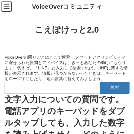
コ
ナ
VoiceOverコミュニティ
ン
ビ
テ
ゲ
ン
ー
ツ
シ
こえぽけっと2.0
へ
ョ
ス
ン
キ
に
ッ
移
プ
動
VoiceOverの困りごとはここで検索！ スマートアクセシビリティ
に寄せられた質問とアドバイスは、きっとあなたの助けにもなり
ます。例えば、『LINE』と入力して検索すれば、LINEに関する情
報が表示されます。情報が見つからなかったときは、キーワード
をローマ字にしたり、短い言葉に替えてみましょう。
検
索:
文字入力についての質問です。
電話アプリのキーパッドをダブ
ルタップしても、入力した数字