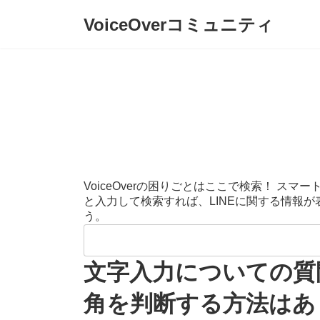
コ
ナ
VoiceOverコミュニティ
ン
ビ
テ
ゲ
ン
ー
ツ
シ
へ
ョ
ス
ン
キ
に
ッ
移
プ
動
VoiceOverの困りごとはここで検索！ 
と入力して検索すれば、LINEに関する情報
う。
検
索:
文字入力についての質問
角を判断する方法はあ