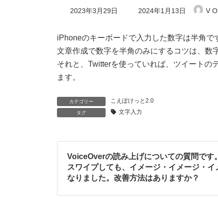
最
2023年3月29日
2024年1月13日
V O
終
更
新
iPhoneのキーボードで入力した数字は半
日
文章作成で数字を半角のみにするコツは、数
時
:
それと、Twitterを使っていれば、ツイー
ます。
こえぽけっと2.0
カテゴリー
文字入力
タグ
VoiceOverの読み上げについての質問です
スワイプしても、イメージ・イメージ・イ
なりました。改善方法はありますか？