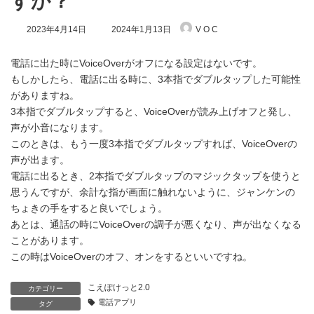
すか？
最
2023年4月14日
2024年1月13日
V O C
終
更
新
電話に出た時にVoiceOverがオフになる設定はないです。
日
もしかしたら、電話に出る時に、3本指でダブルタップした可能性
時
がありますね。
:
3本指でダブルタップすると、VoiceOverが読み上げオフと発し、
声が小音になります。
このときは、もう一度3本指でダブルタップすれば、VoiceOverの
声が出ます。
電話に出るとき、2本指でダブルタップのマジックタップを使うと
思うんですが、余計な指が画面に触れないように、ジャンケンの
ちょきの手をすると良いでしょう。
あとは、通話の時にVoiceOverの調子が悪くなり、声が出なくなる
ことがあります。
この時はVoiceOverのオフ、オンをするといいですね。
こえぽけっと2.0
カテゴリー
電話アプリ
タグ