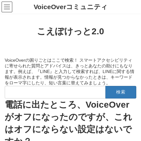
コ
ナ
VoiceOverコミュニティ
ン
ビ
テ
ゲ
ン
ー
ツ
シ
こえぽけっと2.0
へ
ョ
ス
ン
キ
に
ッ
移
プ
動
VoiceOverの困りごとはここで検索！ スマートアクセシビリティ
に寄せられた質問とアドバイスは、きっとあなたの助けにもなり
ます。例えば、『LINE』と入力して検索すれば、LINEに関する情
報が表示されます。情報が見つからなかったときは、キーワード
をローマ字にしたり、短い言葉に替えてみましょう。
検
索:
電話に出たところ、VoiceOver
がオフになったのですが、これ
はオフにならない設定はないで