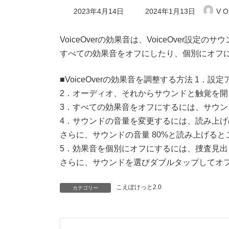
最
2023年4月14日
2024年1月13日
V O
終
更
新
VoiceOverの効果音は、VoiceOver設定
日
すべての効果音をオフにしたり、個別にオフ
時
:
■VoiceOverの効果音を調整する方法 1．設
2．オーディオ、それからサウンドと触覚を開
3．すべての効果音をオフにするには、サウ
4．サウンドの音量を変更するには、読み上
さらに、サウンドの音量 80%と読み上げる
5．効果音を個別にオフにするには、捜査見
さらに、サウンドを選びダブルタップしてオ
こえぽけっと2.0
カテゴリー