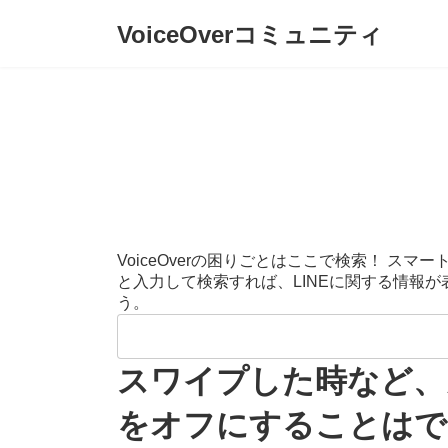
コ
ナ
VoiceOverコミュニティ
ン
ビ
テ
ゲ
ン
ー
ツ
シ
へ
ョ
ス
ン
キ
に
ッ
移
プ
動
VoiceOverの困りごとはここで検索！ 
と入力して検索すれば、LINEに関する情報
う。
検
索:
スワイプした時など、カ
をオフにすることはで