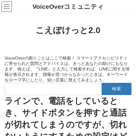
コ
ナ
VoiceOverコミュニティ
ン
ビ
テ
ゲ
ン
ー
ツ
シ
こえぽけっと2.0
へ
ョ
ス
ン
キ
に
ッ
移
プ
動
VoiceOverの困りごとはここで検索！ スマートアクセシビリティ
に寄せられた質問とアドバイスは、きっとあなたの助けにもなり
ます。例えば、『LINE』と入力して検索すれば、LINEに関する情
報が表示されます。情報が見つからなかったときは、キーワード
をローマ字にしたり、短い言葉に替えてみましょう。
検
索:
ラインで、電話をしていると
き、サイドボタンを押すと通話
が切れてしまうのですが、切れ