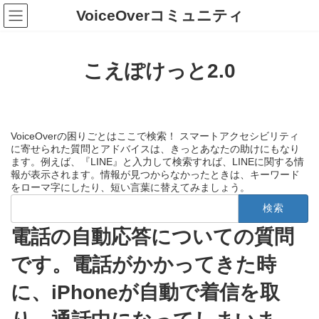
コ
ナ
VoiceOverコミュニティ
ン
ビ
テ
ゲ
ン
ー
ツ
シ
こえぽけっと2.0
へ
ョ
ス
ン
キ
に
ッ
移
プ
動
VoiceOverの困りごとはここで検索！ スマートアクセシビリティ
に寄せられた質問とアドバイスは、きっとあなたの助けにもなり
ます。例えば、『LINE』と入力して検索すれば、LINEに関する情
報が表示されます。情報が見つからなかったときは、キーワード
をローマ字にしたり、短い言葉に替えてみましょう。
検
索:
電話の自動応答についての質問
です。電話がかかってきた時
に、iPhoneが自動で着信を取