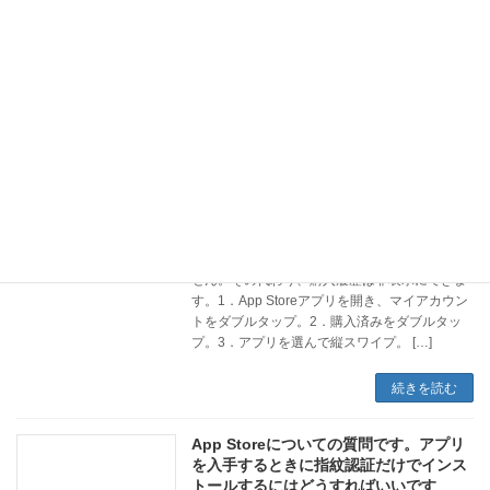
は、App Storeアプリのマイアカウントから確
認します。ホーム画面のApp Store亜プリを3回
タップして、アップデートをダブルタップする
と、マイアカウントページを素早く開く […]
続きを読む
アップストアアプリのアプリの購入履歴
を削除する方法はありますか？？
2023年8月18日
App Storeの購入履歴を削除することはできま
せん。その代わり、購入履歴は非表示にできま
す。1．App Storeアプリを開き、マイアカウン
トをダブルタップ。2．購入済みをダブルタッ
プ。3．アプリを選んで縦スワイプ。 […]
続きを読む
App Storeについての質問です。アプリ
を入手するときに指紋認証だけでインス
トールするにはどうすればいいです