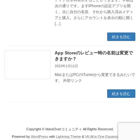
アイテムを再表示することができます。手順は
次の通りです。まずiPhoneの設定アプリを開
く。次に自分の名前、それから購入済みメディ
アと購入。さらにアカウントを表示の順に開く
[…]
続きを読む
App Storeのレビュー時の名前は変更で
きますか？
2023年1月11日
MacまたはPCのiTunesから変更できるみたいで
す。 外部リンク
続きを読む
Copyright © VoiceOverコミュニティ All Rights Reserved.
Powered by
WordPress
with
Lightning Theme
&
VK All in One Expansion Unit