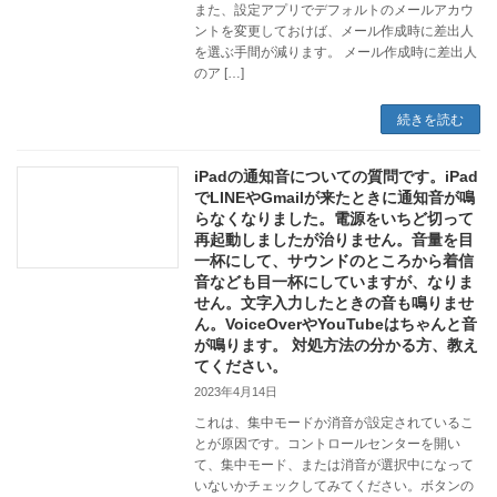
また、設定アプリでデフォルトのメールアカウ
ントを変更しておけば、メール作成時に差出人
を選ぶ手間が減ります。 メール作成時に差出人
のア […]
続きを読む
iPadの通知音についての質問です。iPad
でLINEやGmailが来たときに通知音が鳴
らなくなりました。電源をいちど切って
再起動しましたが治りません。音量を目
一杯にして、サウンドのところから着信
音なども目一杯にしていますが、なりま
せん。文字入力したときの音も鳴りませ
ん。VoiceOverやYouTubeはちゃんと音
が鳴ります。 対処方法の分かる方、教え
てください。
2023年4月14日
これは、集中モードか消音が設定されているこ
とが原因です。コントロールセンターを開い
て、集中モード、または消音が選択中になって
いないかチェックしてみてください。ボタンの