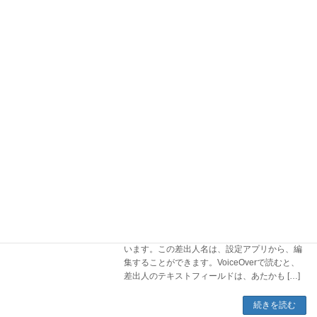
2024年11月23日
メールアプリのメールボックスで、編集を押す
と、複数のメールを選択できるようになりま
す。複数のメールを選択してから削除したり、
メールボックス内のメールを一括ですべて選択
してから削除することもできます。1．メール
アプリから、 […]
続きを読む
メールの差出人の質問です。
相手に表示される差出人名の変更方法を
教えてください。
2024年11月13日
送信したiCloudメールの差出人名は、デフォル
トで、メールアドレスを表示するようになって
います。この差出人名は、設定アプリから、編
集することができます。VoiceOverで読むと、
差出人のテキストフィールドは、あたかも […]
続きを読む