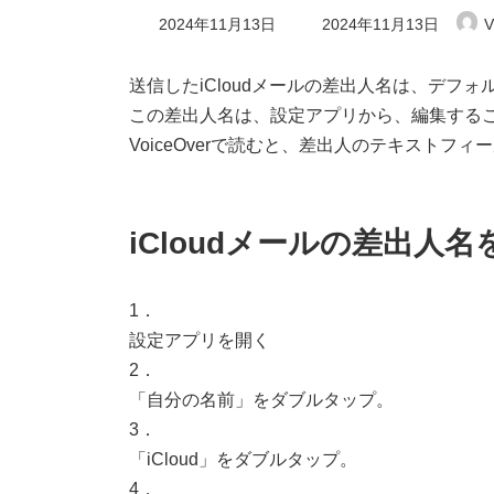
最
2024年11月13日
2024年11月13日
V
終
更
新
送信したiCloudメールの差出人名は、デフ
日
この差出人名は、設定アプリから、編集する
時
:
VoiceOverで読むと、差出人のテキスト
iCloudメールの差出人
1．
設定アプリを開く
2．
「自分の名前」をダブルタップ。
3．
「iCloud」をダブルタップ。
4．