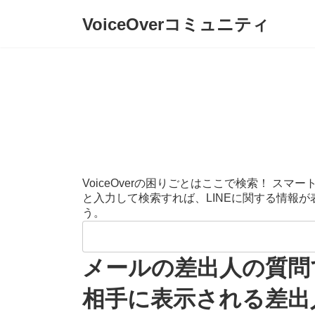
コ
ナ
VoiceOverコミュニティ
ン
ビ
テ
ゲ
ン
ー
ツ
シ
へ
ョ
ス
ン
キ
に
ッ
移
プ
動
VoiceOverの困りごとはここで検索！ 
と入力して検索すれば、LINEに関する情報
う。
検
索:
メールの差出人の質問
相手に表示される差出