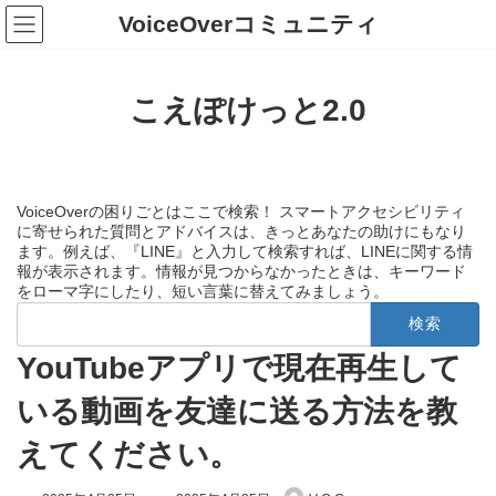
コ
ナ
VoiceOverコミュニティ
ン
ビ
テ
ゲ
ン
ー
ツ
シ
こえぽけっと2.0
へ
ョ
ス
ン
キ
に
ッ
移
プ
動
VoiceOverの困りごとはここで検索！ スマートアクセシビリティ
に寄せられた質問とアドバイスは、きっとあなたの助けにもなり
ます。例えば、『LINE』と入力して検索すれば、LINEに関する情
報が表示されます。情報が見つからなかったときは、キーワード
をローマ字にしたり、短い言葉に替えてみましょう。
検
索:
YouTubeアプリで現在再生して
いる動画を友達に送る方法を教
えてください。
最