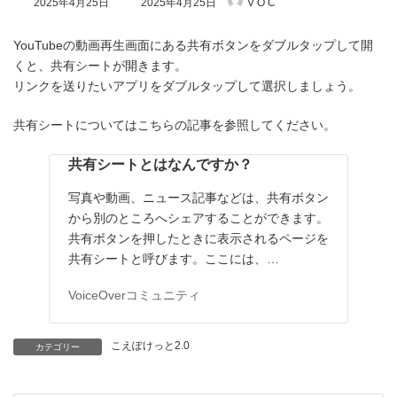
2025年4月25日
2025年4月25日
V O C
終
更
新
YouTubeの動画再生画面にある共有ボタンをダブルタップして開
日
くと、共有シートが開きます。
時
リンクを送りたいアプリをダブルタップして選択しましょう。
:
共有シートについてはこちらの記事を参照してください。
共有シートとはなんですか？
写真や動画、ニュース記事などは、共有ボタン
から別のところへシェアすることができます。
共有ボタンを押したときに表示されるページを
共有シートと呼びます。ここには、…
VoiceOverコミュニティ
こえぽけっと2.0
カテゴリー