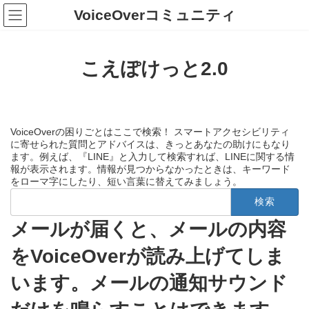
コ
ナ
VoiceOverコミュニティ
ン
ビ
テ
ゲ
ン
ー
ツ
シ
こえぽけっと2.0
へ
ョ
ス
ン
キ
に
ッ
移
プ
動
VoiceOverの困りごとはここで検索！ スマートアクセシビリティ
に寄せられた質問とアドバイスは、きっとあなたの助けにもなり
ます。例えば、『LINE』と入力して検索すれば、LINEに関する情
報が表示されます。情報が見つからなかったときは、キーワード
をローマ字にしたり、短い言葉に替えてみましょう。
検
索:
メールが届くと、メールの内容
をVoiceOverが読み上げてしま
います。メールの通知サウンド