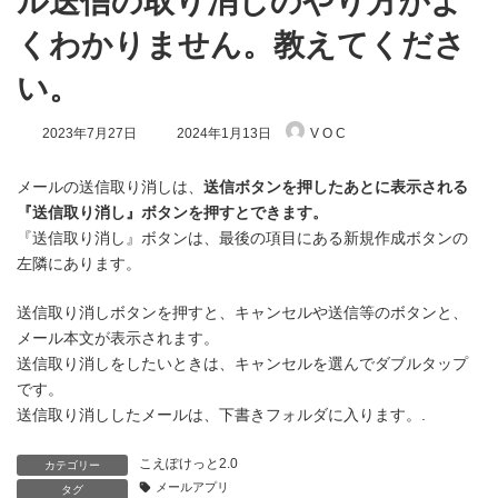
ル送信の取り消しのやり方がよ
くわかりません。教えてくださ
い。
最
2023年7月27日
2024年1月13日
V O C
終
更
新
メールの送信取り消しは、
送信ボタンを押したあとに表示される
日
『送信取り消し』ボタンを押すとできます。
時
『送信取り消し』ボタンは、最後の項目にある新規作成ボタンの
:
左隣にあります。
送信取り消しボタンを押すと、キャンセルや送信等のボタンと、
メール本文が表示されます。
送信取り消しをしたいときは、キャンセルを選んでダブルタップ
です。
送信取り消ししたメールは、下書きフォルダに入ります。.
こえぽけっと2.0
カテゴリー
メールアプリ
タグ