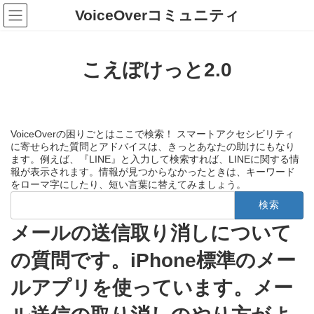
コ
ナ
VoiceOverコミュニティ
ン
ビ
テ
ゲ
ン
ー
ツ
シ
こえぽけっと2.0
へ
ョ
ス
ン
キ
に
ッ
移
プ
動
VoiceOverの困りごとはここで検索！ スマートアクセシビリティ
に寄せられた質問とアドバイスは、きっとあなたの助けにもなり
ます。例えば、『LINE』と入力して検索すれば、LINEに関する情
報が表示されます。情報が見つからなかったときは、キーワード
をローマ字にしたり、短い言葉に替えてみましょう。
検
索:
メールの送信取り消しについて
の質問です。iPhone標準のメー
ルアプリを使っています。メー