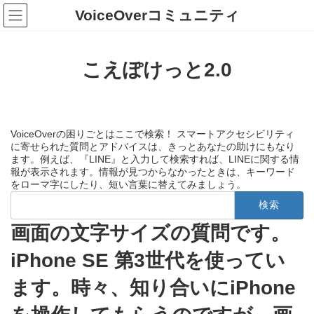
コ
ナ
VoiceOverコミュニティ
ン
ビ
テ
ゲ
ン
ー
ツ
シ
こえぽけっと2.0
へ
ョ
ス
ン
キ
に
ッ
移
プ
動
VoiceOverの困りごとはここで検索！ スマートアクセシビリティ
に寄せられた質問とアドバイスは、きっとあなたの助けにもなり
ます。例えば、『LINE』と入力して検索すれば、LINEに関する情
報が表示されます。情報が見つからなかったときは、キーワード
をローマ字にしたり、短い言葉に替えてみましょう。
検
索:
画面の文字サイズの質問です。
iPhone SE 第3世代を使ってい
ます。時々、知り合いにiPhone