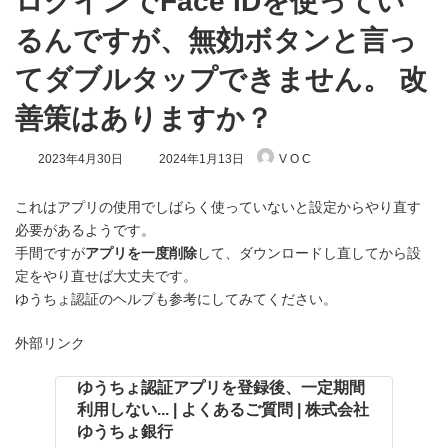
ログインでFace IDを使ってい
るんですが、無効ボタンと言っ
てダブルタップできません。 改
善策はありますか？
最
2023年4月30日
2024年1月13日
V O C
終
更
新
これはアプリの使用でしばらく使っていないと設定からやり直す
日
必要があるようです。
時
手間ですが
アプリを一度削除
して、ダウンロードし直してから設
:
定をやり直せば大丈夫です。
ゆうちょ認証のヘルプも参考にしてみてください。
外部リンク
ゆうちょ認証アプリを登録後、一定期間
利用しない... | よくあるご質問 | 株式会社
ゆうちょ銀行