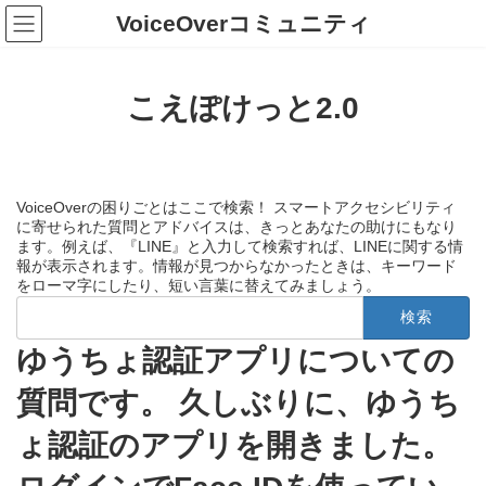
コ
ナ
VoiceOverコミュニティ
ン
ビ
テ
ゲ
ン
ー
ツ
シ
こえぽけっと2.0
へ
ョ
ス
ン
キ
に
ッ
移
プ
動
VoiceOverの困りごとはここで検索！ スマートアクセシビリティ
に寄せられた質問とアドバイスは、きっとあなたの助けにもなり
ます。例えば、『LINE』と入力して検索すれば、LINEに関する情
報が表示されます。情報が見つからなかったときは、キーワード
をローマ字にしたり、短い言葉に替えてみましょう。
検
索:
ゆうちょ認証アプリについての
質問です。 久しぶりに、ゆうち
ょ認証のアプリを開きました。