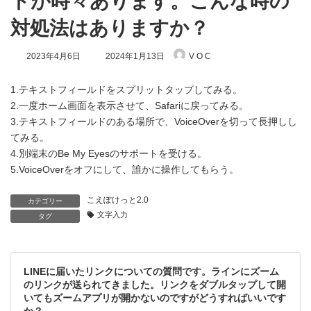
トが時々あります。こんな時の
対処法はありますか？
最
2023年4月6日
2024年1月13日
V O C
終
更
新
1.テキストフィールドをスプリットタップしてみる。
日
2.一度ホーム画面を表示させて、Safariに戻ってみる。
時
3.テキストフィールドのある場所で、VoiceOverを切って長押しし
:
てみる。
4.別端末のBe My Eyesのサポートを受ける。
5.VoiceOverをオフにして、誰かに操作してもらう。
こえぽけっと2.0
カテゴリー
文字入力
タグ
LINEに届いたリンクについての質問です。ラインにズーム
のリンクが送られてきました。リンクをダブルタップして開
いてもズームアプリが開かないのですがどうすればいいです
か？