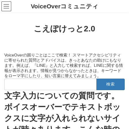
コ
ナ
VoiceOverコミュニティ
ン
ビ
テ
ゲ
ン
ー
ツ
シ
こえぽけっと2.0
へ
ョ
ス
ン
キ
に
ッ
移
プ
動
VoiceOverの困りごとはここで検索！ スマートアクセシビリティ
に寄せられた質問とアドバイスは、きっとあなたの助けにもなり
ます。例えば、『LINE』と入力して検索すれば、LINEに関する情
報が表示されます。情報が見つからなかったときは、キーワード
をローマ字にしたり、短い言葉に替えてみましょう。
検
索:
文字入力についての質問です。
ボイスオーバーでテキストボッ
クスに文字が入れられないサイ