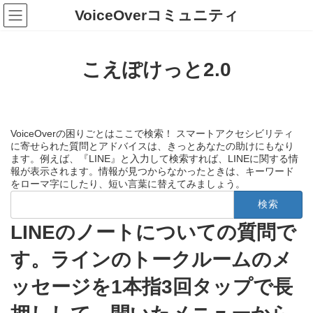
コ
ナ
VoiceOverコミュニティ
ン
ビ
テ
ゲ
ン
ー
ツ
シ
こえぽけっと2.0
へ
ョ
ス
ン
キ
に
ッ
移
プ
動
VoiceOverの困りごとはここで検索！ スマートアクセシビリティ
に寄せられた質問とアドバイスは、きっとあなたの助けにもなり
ます。例えば、『LINE』と入力して検索すれば、LINEに関する情
報が表示されます。情報が見つからなかったときは、キーワード
をローマ字にしたり、短い言葉に替えてみましょう。
検
索:
LINEのノートについての質問で
す。ラインのトークルームのメ
ッセージを1本指3回タップで長