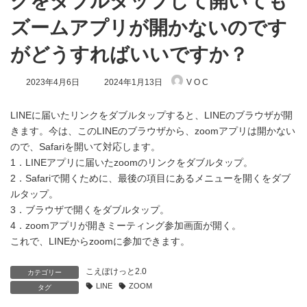
クをダブルタップして開いても
ズームアプリが開かないのです
がどうすればいいですか？
最
2023年4月6日
2024年1月13日
V O C
終
更
新
LINEに届いたリンクをダブルタップすると、LINEのブラウザが開
日
きます。今は、このLINEのブラウザから、zoomアプリは開かない
時
ので、Safariを開いて対応します。
:
1．LINEアプリに届いたzoomのリンクをダブルタップ。
2．Safariで開くために、最後の項目にあるメニューを開くをダブ
ルタップ。
3．ブラウザで開くをダブルタップ。
4．zoomアプリが開きミーティング参加画面が開く。
これで、LINEからzoomに参加できます。
こえぽけっと2.0
カテゴリー
LINE
ZOOM
タグ