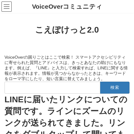
コ
ナ
VoiceOverコミュニティ
ン
ビ
テ
ゲ
ン
ー
ツ
シ
こえぽけっと2.0
へ
ョ
ス
ン
キ
に
ッ
移
プ
動
VoiceOverの困りごとはここで検索！ スマートアクセシビリティ
に寄せられた質問とアドバイスは、きっとあなたの助けにもなり
ます。例えば、『LINE』と入力して検索すれば、LINEに関する情
報が表示されます。情報が見つからなかったときは、キーワード
をローマ字にしたり、短い言葉に替えてみましょう。
検
索:
LINEに届いたリンクについての
質問です。ラインにズームのリ
ンクが送られてきました。リン