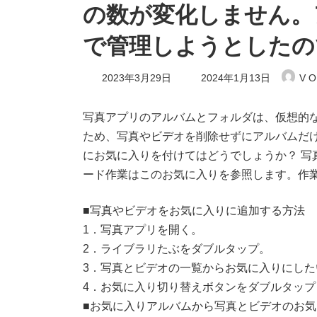
の数が変化しません。
で管理しようとしたの
最
2023年3月29日
2024年1月13日
V O
終
更
新
写真アプリのアルバムとフォルダは、仮想的
日
ため、写真やビデオを削除せずにアルバムだ
時
:
にお気に入りを付けてはどうでしょうか？ 
ード作業はこのお気に入りを参照します。作
■写真やビデオをお気に入りに追加する方法
1．写真アプリを開く。
2．ライブラリたぶをダブルタップ。
3．写真とビデオの一覧からお気に入りにし
4．お気に入り切り替えボタンをダブルタップ
■お気に入りアルバムから写真とビデオのお