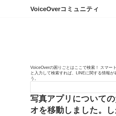
コ
ナ
VoiceOverコミュニティ
ン
ビ
テ
ゲ
ン
ー
ツ
シ
へ
ョ
ス
ン
キ
に
ッ
移
プ
動
VoiceOverの困りごとはここで検索！ 
と入力して検索すれば、LINEに関する情報
う。
検
索:
写真アプリについての
オを移動しました。し