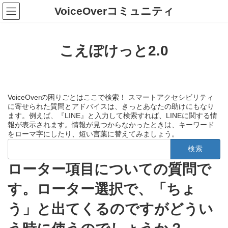
コ
ナ
VoiceOverコミュニティ
ン
ビ
テ
ゲ
ン
ー
ツ
シ
こえぽけっと2.0
へ
ョ
ス
ン
キ
に
ッ
移
プ
動
VoiceOverの困りごとはここで検索！ スマートアクセシビリティ
に寄せられた質問とアドバイスは、きっとあなたの助けにもなり
ます。例えば、『LINE』と入力して検索すれば、LINEに関する情
報が表示されます。情報が見つからなかったときは、キーワード
をローマ字にしたり、短い言葉に替えてみましょう。
検
索:
ローター項目についての質問で
す。ローター選択で、「ちょ
う」と出てくるのですがどうい