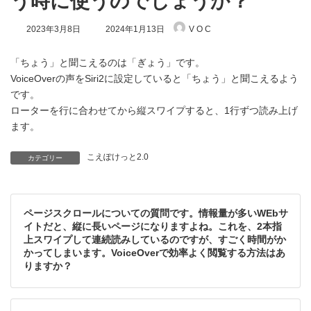
う時に使うのでしょうか？
最
2023年3月8日
2024年1月13日
V O C
終
更
新
「ちょう」と聞こえるのは「ぎょう」です。
日
VoiceOverの声をSiri2に設定していると「ちょう」と聞こえるよう
時
です。
:
ローターを行に合わせてから縦スワイプすると、1行ずつ読み上げ
ます。
こえぽけっと2.0
カテゴリー
ページスクロールについての質問です。情報量が多いWEbサ
イトだと、縦に長いページになりますよね。これを、2本指
上スワイプして連続読みしているのですが、すごく時間がか
かってしまいます。VoiceOverで効率よく閲覧する方法はあ
りますか？