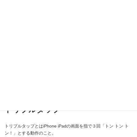
シングルタップ
タップとはiPhone iPadの画面を指で「トン！」とする動作のこ
と。
別名「触る」「叩く」
ダブルタップ
ダブルタップとはiPhone iPadの画面を指で2回「トン トン！」と
する動作のこと。
トリプルタップ
トリプルタップとはiPhone iPadの画面を指で３回「トン トン ト
ン！」とする動作のこと。