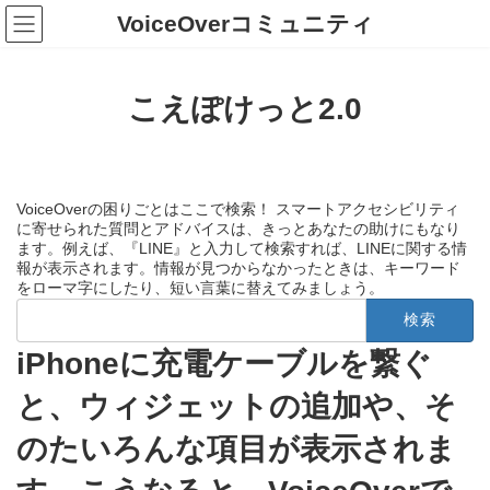
コ
ナ
VoiceOverコミュニティ
ン
ビ
テ
ゲ
ン
ー
ツ
シ
こえぽけっと2.0
へ
ョ
ス
ン
キ
に
ッ
移
プ
動
VoiceOverの困りごとはここで検索！ スマートアクセシビリティ
に寄せられた質問とアドバイスは、きっとあなたの助けにもなり
ます。例えば、『LINE』と入力して検索すれば、LINEに関する情
報が表示されます。情報が見つからなかったときは、キーワード
をローマ字にしたり、短い言葉に替えてみましょう。
検
索:
iPhoneに充電ケーブルを繋ぐ
と、ウィジェットの追加や、そ
のたいろんな項目が表示されま