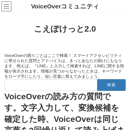
コ
ナ
VoiceOverコミュニティ
ン
ビ
テ
ゲ
ン
ー
ツ
シ
こえぽけっと2.0
へ
ョ
ス
ン
キ
に
ッ
移
プ
動
VoiceOverの困りごとはここで検索！ スマートアクセシビリティ
に寄せられた質問とアドバイスは、きっとあなたの助けにもなり
ます。例えば、『LINE』と入力して検索すれば、LINEに関する情
報が表示されます。情報が見つからなかったときは、キーワード
をローマ字にしたり、短い言葉に替えてみましょう。
検
索:
VoiceOverの読み方の質問で
す。文字入力して、変換候補を
確定した時、VoiceOverは同じ