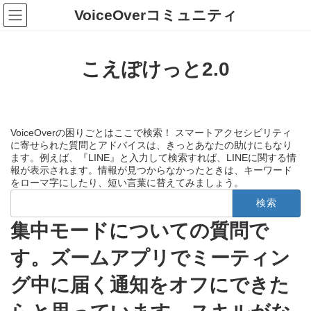
コ
ナ
VoiceOverコミュニティ
ン
ビ
テ
ゲ
ン
ー
ツ
シ
こえぽけっと2.0
へ
ョ
ス
ン
キ
に
ッ
移
プ
動
VoiceOverの困りごとはここで検索！ スマートアクセシビリティ
に寄せられた質問とアドバイスは、きっとあなたの助けにもなり
ます。例えば、『LINE』と入力して検索すれば、LINEに関する情
報が表示されます。情報が見つからなかったときは、キーワード
をローマ字にしたり、短い言葉に替えてみましょう。
検
索:
集中モードについての質問で
す。ズームアプリでミーティン
グ中に届く通知をオフにできた