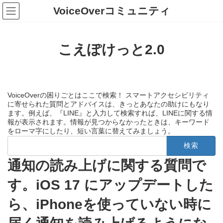
コ
ナ
VoiceOverコミュニティ
ン
ビ
テ
ゲ
ン
ー
ツ
シ
こえぽけっと2.0
へ
ョ
ス
ン
キ
に
ッ
移
プ
動
VoiceOverの困りごとはここで検索！ スマートアクセシビリティ
に寄せられた質問とアドバイスは、きっとあなたの助けにもなり
ます。例えば、『LINE』と入力して検索すれば、LINEに関する情
報が表示されます。情報が見つからなかったときは、キーワード
をローマ字にしたり、短い言葉に替えてみましょう。
検
索:
通知の読み上げに関する質問で
す。iOS 17 にアップデートした
ら、iPhoneを使っていない時に