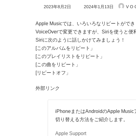
最
2023年8月2日
2024年1月13日
V O 
終
更
新
Apple Musicでは、いろいろなリピートがで
日
VoiceOverで変更できますが、Siriを使うと
時
:
Siriに次のように話しかけてみましょう！
[このアルバムをリピート」
[このプレイリストをリピート」
[この曲をリピート」
[リピートオフ」
外部リンク
iPhoneまたはAndroidのAppl
切り替える方法をご紹介します。
Apple Support