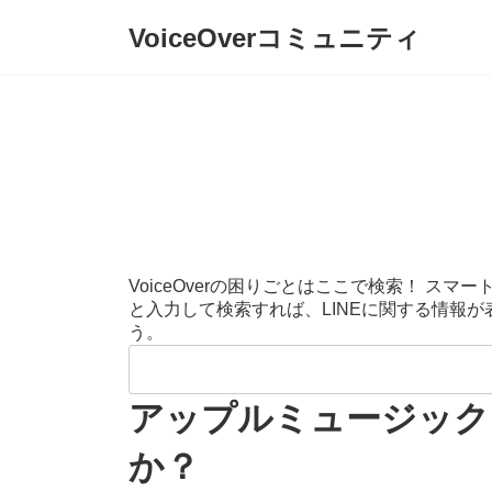
コ
ナ
VoiceOverコミュニティ
ン
ビ
テ
ゲ
ン
ー
ツ
シ
へ
ョ
ス
ン
キ
に
ッ
移
プ
動
VoiceOverの困りごとはここで検索！ 
と入力して検索すれば、LINEに関する情報
う。
検
索:
アップルミュージック
か？