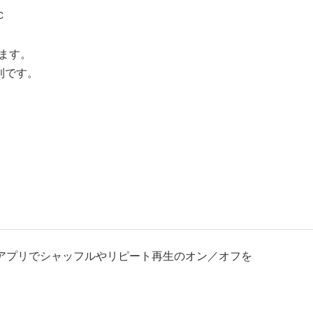
C
きます。
便利です。
e Musicアプリでシャッフルやリピート再生のオン／オフを