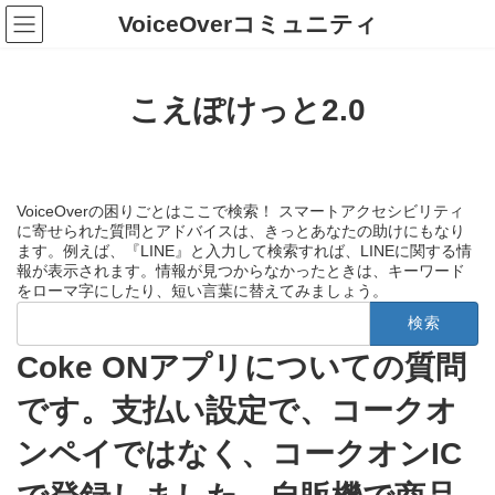
コ
ナ
VoiceOverコミュニティ
ン
ビ
テ
ゲ
ン
ー
ツ
シ
こえぽけっと2.0
へ
ョ
ス
ン
キ
に
ッ
移
プ
動
VoiceOverの困りごとはここで検索！ スマートアクセシビリティ
に寄せられた質問とアドバイスは、きっとあなたの助けにもなり
ます。例えば、『LINE』と入力して検索すれば、LINEに関する情
報が表示されます。情報が見つからなかったときは、キーワード
をローマ字にしたり、短い言葉に替えてみましょう。
検
索:
Coke ONアプリについての質問
です。支払い設定で、コークオ
ンペイではなく、コークオンIC