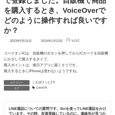
で登録しました。自販機で商品
を購入するとき、VoiceOverで
どのように操作すれば良いです
か？
最
2023年5月31日
2024年1月13日
V O C
終
更
新
コークオンICは、自販機のボタンを押してからICカードを自販機
日
にかざして購入するタイプ。
時
購入ポイントは、後日アプリに届くそうです。
:
購入するときにiPhoneは使わないようですね。
こえぽけっと2.0
カテゴリー
CokeON
タグ
LINE通話についての質問です。Siriを使ってLINE通話をかけ
ています。その時、友達登録しているのに、連絡先が見つか