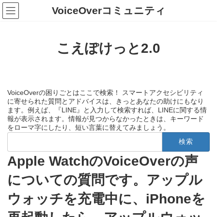
コ
ナ
VoiceOverコミュニティ
ン
ビ
テ
ゲ
ン
ー
ツ
シ
こえぽけっと2.0
へ
ョ
ス
ン
キ
に
ッ
移
プ
動
VoiceOverの困りごとはここで検索！ スマートアクセシビリティ
に寄せられた質問とアドバイスは、きっとあなたの助けにもなり
ます。例えば、『LINE』と入力して検索すれば、LINEに関する情
報が表示されます。情報が見つからなかったときは、キーワード
をローマ字にしたり、短い言葉に替えてみましょう。
検
索:
Apple WatchのVoiceOverの声
についての質問です。アップル
ウォッチを充電中に、iPhoneを