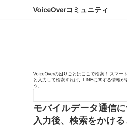
コ
ナ
VoiceOverコミュニティ
ン
ビ
テ
ゲ
ン
ー
ツ
シ
へ
ョ
ス
ン
キ
に
ッ
移
プ
動
VoiceOverの困りごとはここで検索！ 
と入力して検索すれば、LINEに関する情報
う。
検
索:
モバイルデータ通信に
入力後、検索をかけると