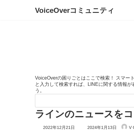
コ
ナ
VoiceOverコミュニティ
ン
ビ
テ
ゲ
ン
ー
ツ
シ
へ
ョ
ス
ン
キ
に
ッ
移
プ
動
VoiceOverの困りごとはここで検索！ 
と入力して検索すれば、LINEに関する情報
う。
検
索:
ラインのニュースをコ
最
2022年12月21日
2024年1月13日
V 
終