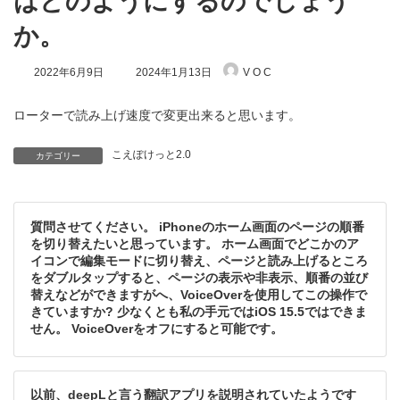
はどのようにするのでしょう
か。
最
2022年6月9日
2024年1月13日
V O C
終
更
新
ローターで読み上げ速度で変更出来ると思います。
日
時
こえぽけっと2.0
:
カテゴリー
質問させてください。 iPhoneのホーム画面のページの順番
を切り替えたいと思っています。 ホーム画面でどこかのア
イコンで編集モードに切り替え、ページと読み上げるところ
をダブルタップすると、ページの表示や非表示、順番の並び
替えなどができますがへ、VoiceOverを使用してこの操作で
きていますか? 少なくとも私の手元ではiOS 15.5ではできま
せん。 VoiceOverをオフにすると可能です。
以前、deepLと言う翻訳アプリを説明されていたようです