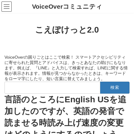
コ
ナ
VoiceOverコミュニティ
ン
ビ
テ
ゲ
ン
ー
ツ
シ
こえぽけっと2.0
へ
ョ
ス
ン
キ
に
ッ
移
プ
動
VoiceOverの困りごとはここで検索！ スマートアクセシビリティ
に寄せられた質問とアドバイスは、きっとあなたの助けにもなり
ます。例えば、『LINE』と入力して検索すれば、LINEに関する情
報が表示されます。情報が見つからなかったときは、キーワード
をローマ字にしたり、短い言葉に替えてみましょう。
検
索:
言語のところにEnglish USを追
加したのですが、英語の発音で
読ませる時読み上げ速度の変更