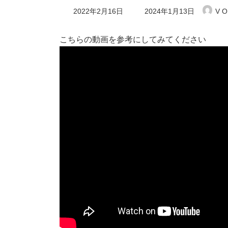
最
2022年2月16日
2024年1月13日
V O
終
更
新
こちらの動画を参考にしてみてください
日
時
: