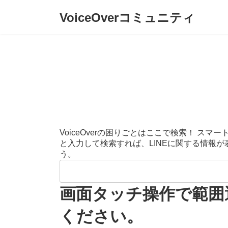
コ
ナ
VoiceOverコミュニティ
ン
ビ
テ
ゲ
ン
ー
ツ
シ
へ
ョ
ス
ン
キ
に
ッ
移
プ
動
VoiceOverの困りごとはここで検索！ 
と入力して検索すれば、LINEに関する情報
う。
検
索:
画面タッチ操作で範囲
ください。