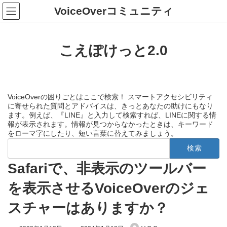
コ
ナ
VoiceOverコミュニティ
ン
ビ
テ
ゲ
ン
ー
ツ
シ
こえぽけっと2.0
へ
ョ
ス
ン
キ
に
ッ
移
プ
動
VoiceOverの困りごとはここで検索！ スマートアクセシビリティ
に寄せられた質問とアドバイスは、きっとあなたの助けにもなり
ます。例えば、『LINE』と入力して検索すれば、LINEに関する情
報が表示されます。情報が見つからなかったときは、キーワード
をローマ字にしたり、短い言葉に替えてみましょう。
検
索:
Safariで、非表示のツールバー
を表示させるVoiceOverのジェ
スチャーはありますか？
最