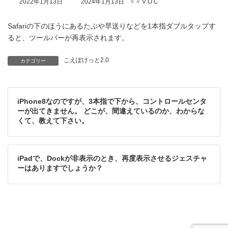
2022年1月13日
2024年1月13日
V O C
終
更
新
Safariの下のほうにあるたぶや早送りなどを1本指ダブルタップす
日
ると、ツールバーが再表示されます。
時
:
こえぽけっと2.0
カテゴリー
iPhone8なのですが、3本指で下から、コントロールセンタ
ーが出てきません。 どこが、間違えているのか、わからな
くて、教えて下さい。
iPadで、Dockが非表示のとき、再度表示させるジェスチャ
ーはありますでしょうか？