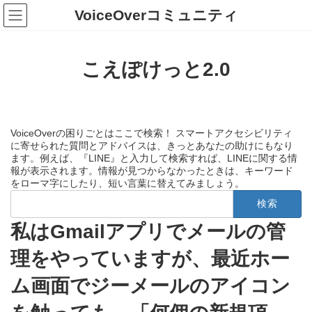
コ
ナ
VoiceOverコミュニティ
ン
ビ
テ
ゲ
ン
ー
ツ
シ
こえぽけっと2.0
へ
ョ
ス
ン
キ
に
ッ
移
プ
動
VoiceOverの困りごとはここで検索！ スマートアクセシビリティ
に寄せられた質問とアドバイスは、きっとあなたの助けにもなり
ます。例えば、『LINE』と入力して検索すれば、LINEに関する情
報が表示されます。情報が見つからなかったときは、キーワード
をローマ字にしたり、短い言葉に替えてみましょう。
検
索:
私はGmailアプリでメールの管
理をやっていますが、最近ホー
ム画面でジーメールのアイコン