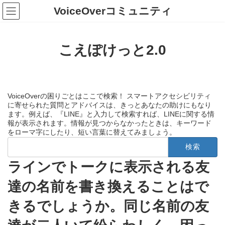
コ
ナ
VoiceOverコミュニティ
ン
ビ
テ
ゲ
ン
ー
ツ
シ
こえぽけっと2.0
へ
ョ
ス
ン
キ
に
ッ
移
プ
動
VoiceOverの困りごとはここで検索！ スマートアクセシビリティ
に寄せられた質問とアドバイスは、きっとあなたの助けにもなり
ます。例えば、『LINE』と入力して検索すれば、LINEに関する情
報が表示されます。情報が見つからなかったときは、キーワード
をローマ字にしたり、短い言葉に替えてみましょう。
検
索:
ラインでトークに表示される友
達の名前を書き換えることはで
きるでしょうか。同じ名前の友