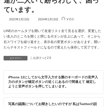
達が二人いて紛らわしく、困っ
ています。
最
2022年1月13日
2024年1月13日
V O C
終
更
新
LINEのホームタブを開いて友達リスト全て見るを選択、変更した
日
い友人のところを開くと閉じるボタンが左上にあって、そこから
時
右スワイプを繰り返すと、表示名の変更ボタンがあります。開い
:
たらテキストフィールドになるので変えたら保存して完了です。
こえぽけっと2.0
カテゴリー
iPhone 12にしてから文字入力する際のキーボードの音声入
力のボタンが確定ボタンの近くにあるので間違えて 確定し
ようと音声ボタンを押してしまいます。
写真の認識についてお聞きしたいのですが 私はTwitterの説