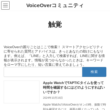
コ
ナ
VoiceOverコミュニティ
ン
ビ
テ
ゲ
ン
ー
ツ
シ
触覚
へ
ョ
ス
ン
キ
に
ッ
移
プ
動
VoiceOverの困りごとはここで検索！ スマートアクセシビリティ
に寄せられた質問とアドバイスは、きっとあなたの助けにもなり
ます。例えば、『LINE』と入力して検索すれば、LINEに関する情
報が表示されます。情報が見つからなかったときは、キーワード
をローマ字にしたり、短い言葉に替えてみましょう。
検
索:
Apple WatchでTAPTICタイムを使って
時間を確認するにはどのようにすればい
いですか？
2024年10月16日
Apple WatchのVoiceOverがオンの時、振動で時
刻を確認するには、画面が暗くなっている、つ