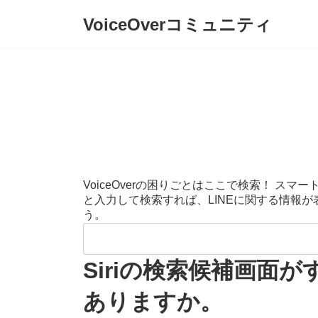
コ
ナ
VoiceOverコミュニティ
ン
ビ
テ
ゲ
ン
ー
ツ
シ
へ
ョ
ス
ン
キ
に
ッ
移
プ
動
VoiceOverの困りごとはここで検索！ 
と入力して検索すれば、LINEに関する情報
う。
検
索:
Siriの検索候補画
ありますか。