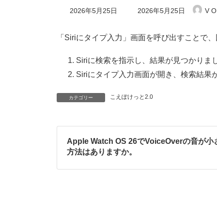
最
2026年5月25日
2026年5月25日
V O
終
更
新
「Siriにタイプ入力」画面を呼び出すこと
日
時
:
Siriに検索を指示し、結果が見つかり
Siriにタイプ入力画面が開き、検索結
こえぽけっと2.0
カテゴリー
Apple Watch OS 26でVoiceOve
方法はありますか。