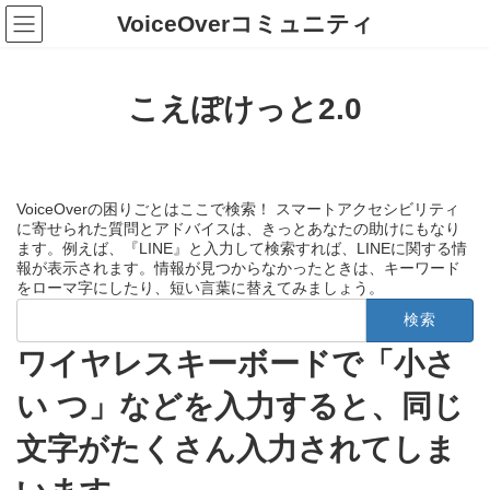
コ
ナ
VoiceOverコミュニティ
ン
ビ
テ
ゲ
ン
ー
ツ
シ
こえぽけっと2.0
へ
ョ
ス
ン
キ
に
ッ
移
プ
動
VoiceOverの困りごとはここで検索！ スマートアクセシビリティ
に寄せられた質問とアドバイスは、きっとあなたの助けにもなり
ます。例えば、『LINE』と入力して検索すれば、LINEに関する情
報が表示されます。情報が見つからなかったときは、キーワード
をローマ字にしたり、短い言葉に替えてみましょう。
検
索:
ワイヤレスキーボードで「小さ
い つ」などを入力すると、同じ
文字がたくさん入力されてしま