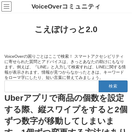
コ
ナ
VoiceOverコミュニティ
ン
ビ
テ
ゲ
ン
ー
ツ
シ
こえぽけっと2.0
へ
ョ
ス
ン
キ
に
ッ
移
プ
動
VoiceOverの困りごとはここで検索！ スマートアクセシビリティ
に寄せられた質問とアドバイスは、きっとあなたの助けにもなり
ます。例えば、『LINE』と入力して検索すれば、LINEに関する情
報が表示されます。情報が見つからなかったときは、キーワード
をローマ字にしたり、短い言葉に替えてみましょう。
検
索:
Uberアプリで商品の個数を設定
する際、縦スワイプをすると2個
ずつ数字が移動してしまいま