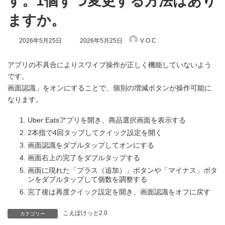
す。1個ずつ変更する方法はあり
ますか。
最
2026年5月25日
2026年5月25日
V O C
終
更
新
アプリの不具合によりスワイプ操作が正しく機能していないよう
日
です。
時
画面認識」をオンにすることで、個別の増減ボタンが操作可能に
:
なります。
Uber Eatsアプリを開き、商品選択画面を表示する
2本指で4回タップしてクイック設定を開く
画面認識をダブルタップしてオンにする
画面右上の完了をダブルタップする
画面に現れた「プラス（追加）」ボタンや「マイナス」ボタ
ンをダブルタップして個数を調整する
完了後は再度クイック設定を開き、画面認識をオフに戻す
こえぽけっと2.0
カテゴリー