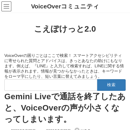
コ
ナ
VoiceOverコミュニティ
ン
ビ
テ
ゲ
ン
ー
ツ
シ
こえぽけっと2.0
へ
ョ
ス
ン
キ
に
ッ
移
プ
動
VoiceOverの困りごとはここで検索！ スマートアクセシビリティ
に寄せられた質問とアドバイスは、きっとあなたの助けにもなり
ます。例えば、『LINE』と入力して検索すれば、LINEに関する情
報が表示されます。情報が見つからなかったときは、キーワード
をローマ字にしたり、短い言葉に替えてみましょう。
検
索:
Gemini Liveで通話を終了したあ
と、VoiceOverの声が小さくな
ってしまいます。
最