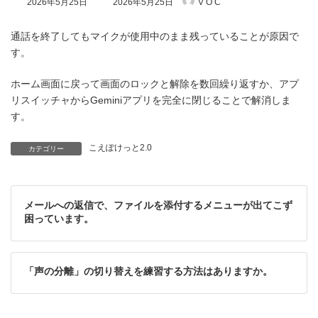
2026年5月25日
2026年5月25日
V O C
終
更
新
通話を終了してもマイクが使用中のまま残っていることが原因で
日
す。
時
:
ホーム画面に戻って画面のロックと解除を数回繰り返すか、アプ
リスイッチャからGeminiアプリを完全に閉じることで解消しま
す。
こえぽけっと2.0
カテゴリー
メールへの返信で、ファイルを添付するメニューが出てこず
困っています。
「声の分離」の切り替えを練習する方法はありますか。