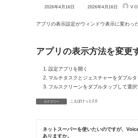
最
2026年4月16日
2026年4月16日
V O
終
更
新
アプリの表示設定がウィンドウ表示に変わっ
日
時
:
アプリの表示方法を変更
設定アプリを開く
マルチタスクとジェスチャーをダブルタ
フルスクリーンをダブルタップして選択
こえぽけっと2.0
カテゴリー
ネットスーパーを使いたいのですが、Voic
ありますか。