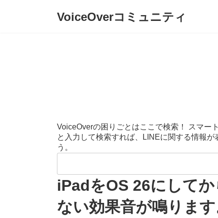
コ
ナ
VoiceOverコミュニティ
ン
ビ
テ
ゲ
ン
ー
ツ
シ
へ
ョ
ス
ン
キ
に
ッ
移
プ
動
VoiceOverの困りごとはここで検索！ 
と入力して検索すれば、LINEに関する情報
う。
検
索:
iPadをOS 26に
ない効果音が鳴ります