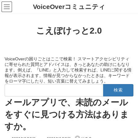
コ
ナ
VoiceOverコミュニティ
ン
ビ
テ
ゲ
ン
ー
ツ
シ
こえぽけっと2.0
へ
ョ
ス
ン
キ
に
ッ
移
プ
動
VoiceOverの困りごとはここで検索！ スマートアクセシビリティ
に寄せられた質問とアドバイスは、きっとあなたの助けにもなり
ます。例えば、『LINE』と入力して検索すれば、LINEに関する情
報が表示されます。情報が見つからなかったときは、キーワード
をローマ字にしたり、短い言葉に替えてみましょう。
検
索:
メールアプリで、未読のメール
をすぐに見つける方法はありま
すか。
最