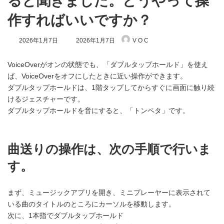
ると聞きました。どうやって操
作すればいいですか？
最
2026年1月7日
2026年1月7日
V O C
終
更
新
VoiceOverがオンの状態でも、「ダブルタップホールド」を使え
日
ば、VoiceOverをオフにしたときに近い操作ができます。
時
ダブルタップホールドは、1階タップしてからすぐに画面に触り続
:
けるジェスチャーです。
ダブルタップホールドを音にすると、「トンペタ」です。
曲送りの操作は、次の手順で行いま
す。
まず、ミュージックアプリを開き、ミニプレーヤーに表示されて
いる曲のタイトルのところにカーソルを移動します。
次に、1本指でダブルタップホールド