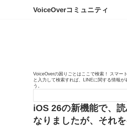
コ
ナ
VoiceOverコミュニティ
ン
ビ
テ
ゲ
ン
ー
ツ
シ
へ
ョ
ス
ン
キ
に
ッ
移
プ
動
VoiceOverの困りごとはここで検索！ 
と入力して検索すれば、LINEに関する情報
う。
検
索:
iOS 26の新機能で
なりましたが、それを