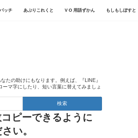
パッチ
あぷりこれくと
V O 用語ずかん
もしもしぽすと
あなたの助けにもなります。例えば、『LINE』
をローマ字にしたり、短い言葉に替えてみましょ
複数コピーできるように
ださい。