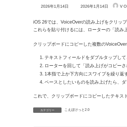
最
2026年1月14日
2026年1月14日
V O
終
更
新
iOS 26では、VoiceOverの読み上げを
日
これらを貼り付けるには、ローターの「読み
時
:
クリップボードにコピーした複数のVoiceOv
テキストフィールドをダブルタップして
ローターを回して「読み上げがコピーさ
1本指で上か下方向にスワイプを繰り返
ペースとしたいものを読み上げたら、ダ
これで、クリップボードにコピーしたテキス
こえぽけっと2.0
カテゴリー