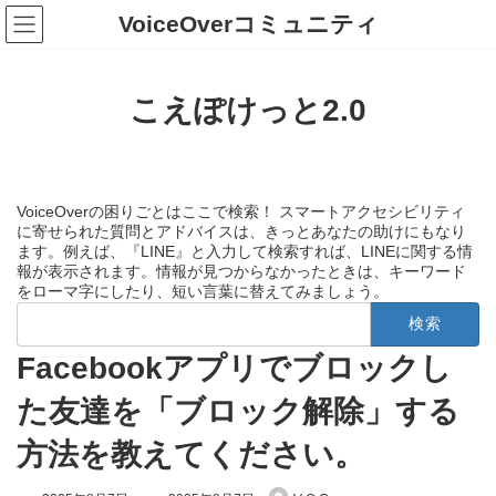
コ
ナ
VoiceOverコミュニティ
ン
ビ
テ
ゲ
ン
ー
ツ
シ
こえぽけっと2.0
へ
ョ
ス
ン
キ
に
ッ
移
プ
動
VoiceOverの困りごとはここで検索！ スマートアクセシビリティ
に寄せられた質問とアドバイスは、きっとあなたの助けにもなり
ます。例えば、『LINE』と入力して検索すれば、LINEに関する情
報が表示されます。情報が見つからなかったときは、キーワード
をローマ字にしたり、短い言葉に替えてみましょう。
検
索:
Facebookアプリでブロックし
た友達を「ブロック解除」する
方法を教えてください。
最