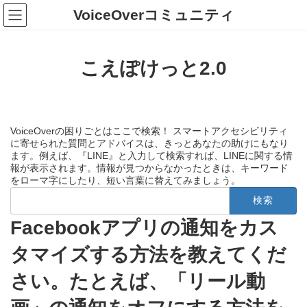
コ
ナ
VoiceOverコミュニティ
ン
ビ
テ
ゲ
ン
ー
ツ
シ
こえぽけっと2.0
へ
ョ
ス
ン
キ
に
ッ
移
プ
動
VoiceOverの困りごとはここで検索！ スマートアクセシビリティ
に寄せられた質問とアドバイスは、きっとあなたの助けにもなり
ます。例えば、『LINE』と入力して検索すれば、LINEに関する情
報が表示されます。情報が見つからなかったときは、キーワード
をローマ字にしたり、短い言葉に替えてみましょう。
検
索:
Facebookアプリの通知をカス
タマイズする方法を教えてくだ
さい。たとえば、「リール動