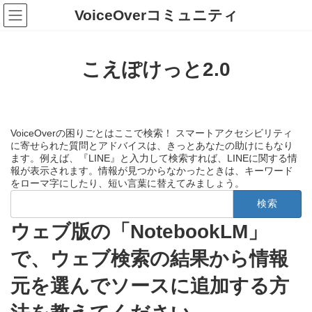
コ
ナ
VoiceOverコミュニティ
ン
ビ
テ
ゲ
ン
ー
ツ
シ
こえぽけっと2.0
へ
ョ
ス
ン
キ
に
ッ
移
プ
動
VoiceOverの困りごとはここで検索！ スマートアクセシビリティ
に寄せられた質問とアドバイスは、きっとあなたの助けにもなり
ます。例えば、『LINE』と入力して検索すれば、LINEに関する情
報が表示されます。情報が見つからなかったときは、キーワード
をローマ字にしたり、短い言葉に替えてみましょう。
検
索:
ウェブ版の「NotebookLM」
で、ウェブ検索の結果から情報
元を選んでソースに追加する方