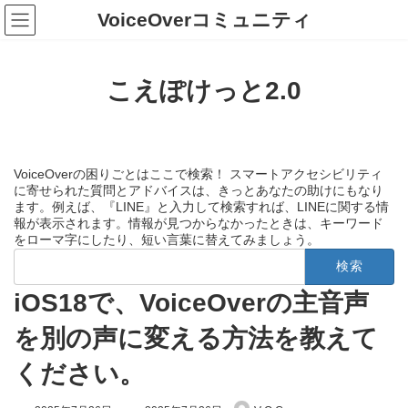
コ
ナ
VoiceOverコミュニティ
ン
ビ
テ
ゲ
ン
ー
ツ
シ
こえぽけっと2.0
へ
ョ
ス
ン
キ
に
ッ
移
プ
動
VoiceOverの困りごとはここで検索！ スマートアクセシビリティ
に寄せられた質問とアドバイスは、きっとあなたの助けにもなり
ます。例えば、『LINE』と入力して検索すれば、LINEに関する情
報が表示されます。情報が見つからなかったときは、キーワード
をローマ字にしたり、短い言葉に替えてみましょう。
検
索:
iOS18で、VoiceOverの主音声
を別の声に変える方法を教えて
ください。
最