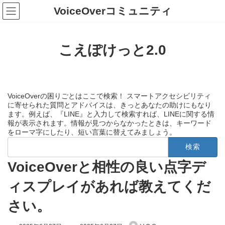
コ
ナ
VoiceOverコミュニティ
ン
ビ
テ
ゲ
ン
ー
ツ
シ
こえぽけっと2.0
へ
ョ
ス
ン
キ
に
ッ
移
プ
動
VoiceOverの困りごとはここで検索！ スマートアクセシビリティ
に寄せられた質問とアドバイスは、きっとあなたの助けにもなり
ます。例えば、『LINE』と入力して検索すれば、LINEに関する情
報が表示されます。情報が見つからなかったときは、キーワード
をローマ字にしたり、短い言葉に替えてみましょう。
検
索:
VoiceOverと相性の良い点字デ
ィスプレイがあれば教えてくだ
さい。
最