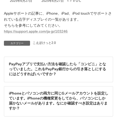
2025年6月27日
2025年6月27日
V O C
終
更
新
Appleサポートの記事に、iPhone、iPad、iPod touchでサポートさ
日
れている点字ディスプレイの一覧があります。
時
そちらを参考にしてみてください。
:
https://support.apple.com/ja-jp/103246
こえぽけっと2.0
カテゴリー
PayPayアプリで支払い方法を確認したら「コンビニ」とな
っていました。これをPayPay銀行からの引き落としにする
にはどうすればいいですか？
iPhoneとパソコンの両方に同じGメールアカウントを設定し
ています。iPhoneの機種変更をしてから、パソコンにしか
届かないメールがあります。なにか確認すべき設定はありま
すか？