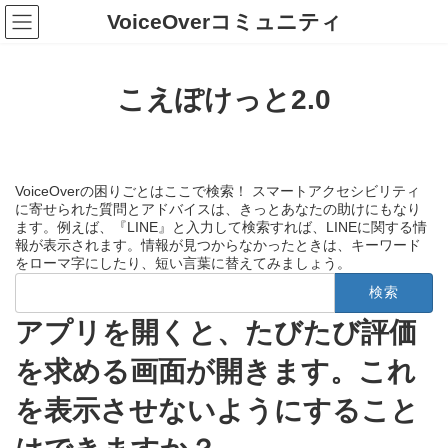
コ
ナ
VoiceOverコミュニティ
ン
ビ
テ
ゲ
ン
ー
ツ
シ
こえぽけっと2.0
へ
ョ
ス
ン
キ
に
ッ
移
プ
動
VoiceOverの困りごとはここで検索！ スマートアクセシビリティ
に寄せられた質問とアドバイスは、きっとあなたの助けにもなり
ます。例えば、『LINE』と入力して検索すれば、LINEに関する情
報が表示されます。情報が見つからなかったときは、キーワード
をローマ字にしたり、短い言葉に替えてみましょう。
検
索:
アプリを開くと、たびたび評価
を求める画面が開きます。これ
を表示させないようにすること